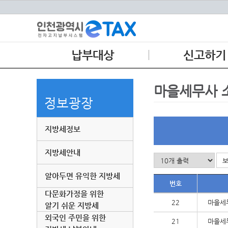
납부대상
신고하기
환경개선부담금
지방소득세
마을세무사 
정보광장
상수도 요금
주민세
지역자원시설세
지방세정보
등록면허세
환경개선부담금 연납
지방세안내
알아두면 유익한 지방세
번호
다문화가정을 위한
22
마을세
알기 쉬운 지방세
외국인 주민을 위한
21
마을세