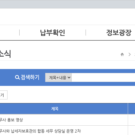
납부확인
정보광장
환경개선부담금
지방세정보
소식
상수도요금
지방세안내
영수증보관함
알아두면 유익한 지방세
다문화가정을 위한
알기 쉬운 지방세
외국인 주민을 위한
지방세 납부안내
보기
마을세무사
제목
법인세무조사 안내
국세정보
무사 홍보 영상
지방세 구제제도 및
납세자보호관제도
무사와 납세자보호관의 합동 세무 상담실 운영 2차