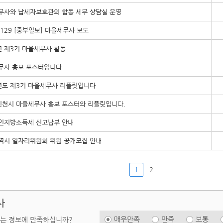
성실납세자 대상안내
무사와 납세자보호관의 합동 세무 상담실 운영
개별주택가격조회
0129 [중부일보] 마을세무사 보도
체납자의 은닉재산 제보
년 제3기 마을세무사 활동
세외수입안내
상수도요금안내
무사 홍보 포스터입니다
배너광장
0년도 제3기 마을세무사 리플릿입니다
 인천시 마을세무사 홍보 포스터와 리플릿입니다.
법인지방소득세 신고납부 안내
역시 일자리위원회 위원 공개모집 안내
1
2
사
매우만족
만족
보통
는 정보에 만족하십니까?