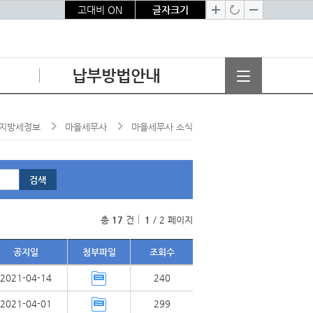
고대비 ON
글자크기
납부방법안내
납부방법안내
지방세정보
마을세무사
마을세무사 소식
공지사항
문의전화
검색
자주 묻는 질문
인증센터
총
17
건
1
/
2
페이지
각종서식
이용약관
공지일
첨부파일
조회수
개인정보처리방침
2021-04-14
240
2021-04-01
299