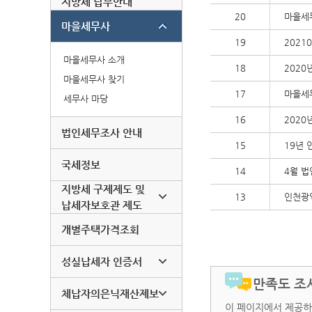
지방세 납부안내
20
마을세
마을세무사
19
2021
마을세무사 소개
18
2020
마을세무사 찾기
17
마을세
세무사 마당
16
202
법인세무조사 안내
15
19년
국세정보
14
4월 
지방세 구제제도 및
13
인천광
납세자보호관 제도
개별주택가격조회
성실납세자 인증서
만족도 조
체납자의은닉재산제보
이 페이지에서 제공하